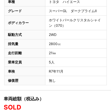
車種
トヨタ ハイエース
グレード
スーパーGL ダークプライムⅡ
ホワイトパールクリスタルシャイ
ボディカラー
ン（070）
駆動方式
2WD
排気量
2800㏄
走行距離
21㎞
乗車定員
5人
車検
R7年11月
修復歴
無し
車両総額（税込み）
SOLD