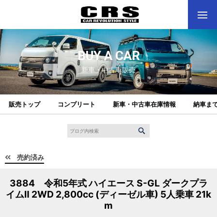
BUY A CAR
新車・中古車販売
販売トップ
コンプリート
新車・中古車在庫情報
納車ま
売約済み
3884 令和5年式 ハイエース S-GL ダークプラ
イムⅡ 2WD 2,800cc (ディーゼル車) 5人乗車 21k
m