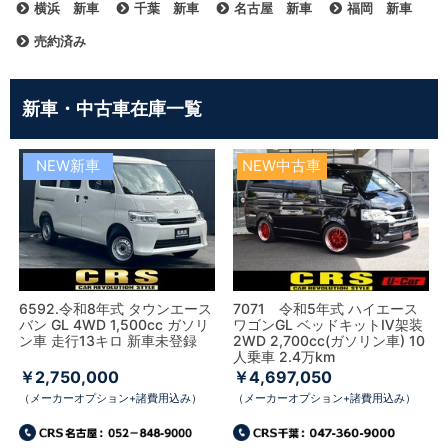
横浜 新車
千葉 新車
名古屋 新車
福岡 新車
売約済み
新車・中古車在庫一覧
NEW新車
NEW中古車
6592.令和8年式 タウンエース
7071 令和5年式 ハイエース
バン GL 4WD 1,500cc ガソリ
ワゴンGL ベッドキットⅣ架装
ン車 走行13キロ 新車未登録
2WD 2,700cc(ガソリン車) 10
人乗車 2.4万km
￥2,750,000
￥4,697,050
（メーカーオプション+諸費用込み）
（メーカーオプション+諸費用込み）