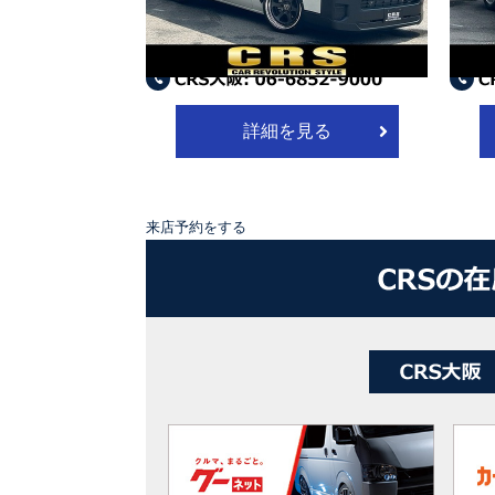
車両本体 ￥4,440,000
車両本
（メーカーオプション＋諸費用別途必要）
（メー
詳細を見る
来店予約をする