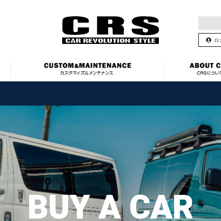
ロ
BUY A CAR