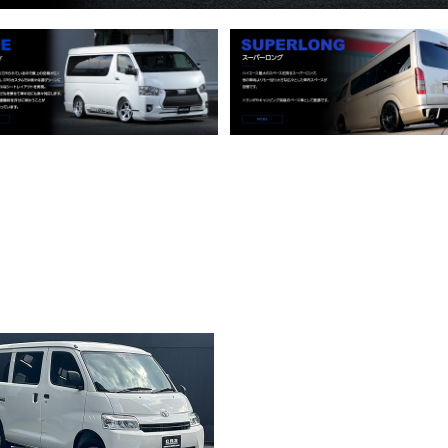
.令和8年式 タウンエースバン GL 4WD
0cc ガソリン車 走行13キロ 新車未登録