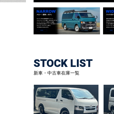
STOCK LIST
新車・中古車在庫一覧
6808.令和8年式 ハイエースバン DX 2WD
6592
2,800cc ディーゼル車 走行8キロ 新車未登
1,50
録