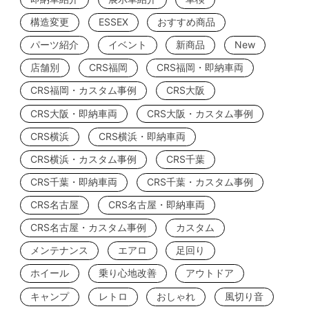
構造変更
ESSEX
おすすめ商品
パーツ紹介
イベント
新商品
New
店舗別
CRS福岡
CRS福岡・即納車両
CRS福岡・カスタム事例
CRS大阪
CRS大阪・即納車両
CRS大阪・カスタム事例
CRS横浜
CRS横浜・即納車両
CRS横浜・カスタム事例
CRS千葉
CRS千葉・即納車両
CRS千葉・カスタム事例
CRS名古屋
CRS名古屋・即納車両
CRS名古屋・カスタム事例
カスタム
メンテナンス
エアロ
足回り
ホイール
乗り心地改善
アウトドア
キャンプ
レトロ
おしゃれ
風切り音