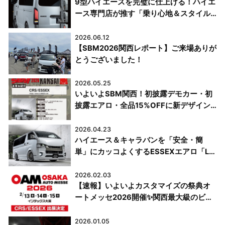
9型ハイエースを完璧に仕上げる！ハイエ
ース専門店が推す「乗り心地＆スタイルU
P」おすすめパーツ5選！限定テールラン
プ～乗り心地改善まで
2026.06.12
【SBM2026関西レポート】ご来場ありが
とうございました！
2026.05.25
いよいよSBM関西！初披露デモカー・初
披露エアロ・全品15%OFFに新デザイン
ウッホステッカープレゼントも！5/31は
泉大津フェニックスへGO🦍✨
2026.04.23
ハイエース＆キャラバンを「安全・簡
単」にカッコよくするESSEXエアロ「LE
GARE（レガーレ）」を徹底解説！
2026.02.03
【速報】いよいよカスタマイズの祭典オ
ートメッセ2026開催✨関西最大級のビッ
グイベント！
2026.01.05