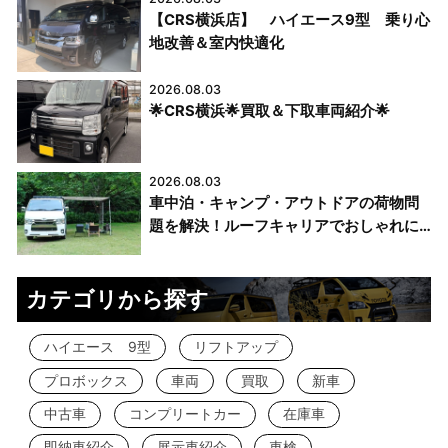
【CRS横浜店】 ハイエース9型 乗り心
地改善＆室内快適化
2026.08.03
🌟CRS横浜🌟買取＆下取車両紹介🌟
2026.08.03
車中泊・キャンプ・アウトドアの荷物問
題を解決！ルーフキャリアでおしゃれに
カスタムするおすすめスタイル
カテゴリから探す
ハイエース 9型
リフトアップ
プロボックス
車両
買取
新車
中古車
コンプリートカー
在庫車
即納車紹介
展示車紹介
車検