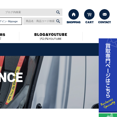
グイン･Mypage
NCE