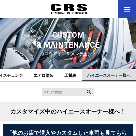
CUSTOM
& MAINTENANCE
カスタマイズ & メンテナンス
イスチェンジ
エアロ塗装
工賃表
ハイエースオーナー様へ
カスタマイズ中のハイエースオーナー様へ！
「他のお店で購入やカスタムした車両も見てもら