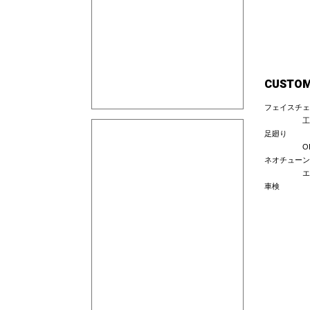
CUSTO
フェイスチェ
工
足廻り
O
ネオチューン
エ
車検