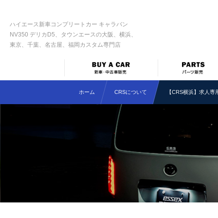
ハイエース新車コンプリートカー キャラバン
NV350 デリカD5、タウンエースの大阪、横浜、
東京、千葉、名古屋、福岡カスタム専門店
ホーム
CRSについて
【CRS横浜】求人専