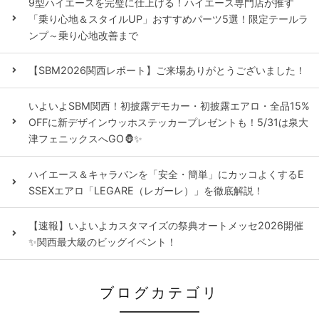
9型ハイエースを完璧に仕上げる！ハイエース専門店が推す
「乗り心地＆スタイルUP」おすすめパーツ5選！限定テールラ
ンプ～乗り心地改善まで
【SBM2026関西レポート】ご来場ありがとうございました！
いよいよSBM関西！初披露デモカー・初披露エアロ・全品15%
OFFに新デザインウッホステッカープレゼントも！5/31は泉大
津フェニックスへGO🦍✨
ハイエース＆キャラバンを「安全・簡単」にカッコよくするE
SSEXエアロ「LEGARE（レガーレ）」を徹底解説！
【速報】いよいよカスタマイズの祭典オートメッセ2026開催
✨関西最大級のビッグイベント！
ブログカテゴリ