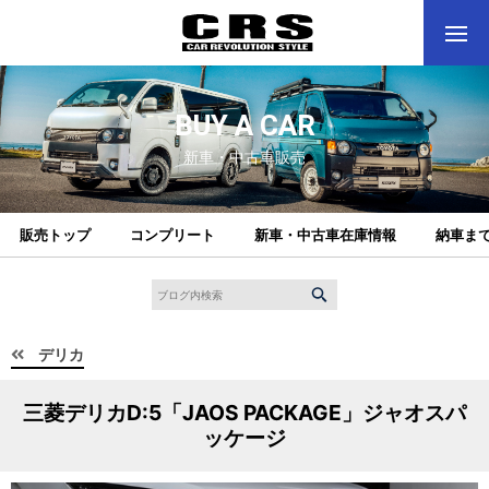
BUY A CAR
新車・中古車販売
販売トップ
コンプリート
新車・中古車在庫情報
納車ま
デリカ
三菱デリカD:5「JAOS PACKAGE」ジャオスパ
ッケージ