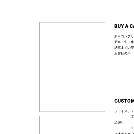
BUY A C
新車コンプリ
新車・中古車
納車までの流
お客様の声
CUSTO
フェイスチェ
工
足廻り
O
ネオチューン