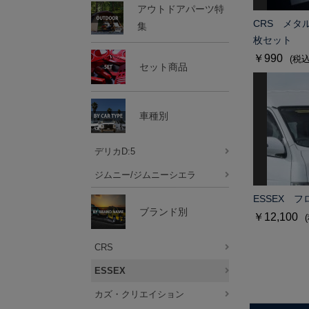
アウトドアパーツ特
CRS メタ
集
枚セット
￥990
(税込
セット商品
車種別
デリカD:5
ジムニー/ジムニーシエラ
ESSEX 
ブランド別
￥12,100
CRS
ESSEX
カズ・クリエイション