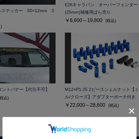
E26キャラバン オーバーフェンダー
ルステッカー 50×12mm 3
(25mm)補修用ばら売り
￥6,600～19,800
(税込)
)
フロントバナー【代引不可】
M12×P1.25 2ピースシェルナット【
ル/クローズ】アダプターポーチ付き
(税込)
￥22,000～28,600
(税込)