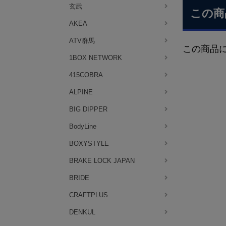
玄武
この商
AKEA
ATV群馬
この商品
1BOX NETWORK
415COBRA
ALPINE
BIG DIPPER
BodyLine
BOXYSTYLE
BRAKE LOCK JAPAN
BRIDE
CRAFTPLUS
DENKUL