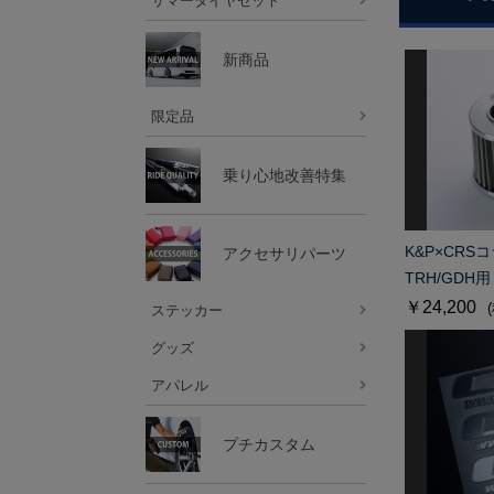
サマータイヤセット
新商品
限定品
乗り心地改善特集
K&P×CR
アクセサリパーツ
TRH/GDH
￥24,200
ステッカー
グッズ
アパレル
プチカスタム