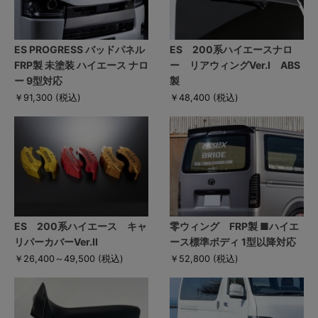
ES PROGRESS バッドパネル
ES 200系ハイエースナロ
FRP製 未塗装 ハイエース ナロ
ー リアウィングVer.I ABS
ー 9型対応
製
￥91,300
(税込)
￥48,400
(税込)
ES 200系ハイエース キャ
零ウィング FRP製 ■ハイエ
リパーカバーVer.II
ース標準ボディ 1型以降対応
￥26,400～49,500
(税込)
￥52,800
(税込)