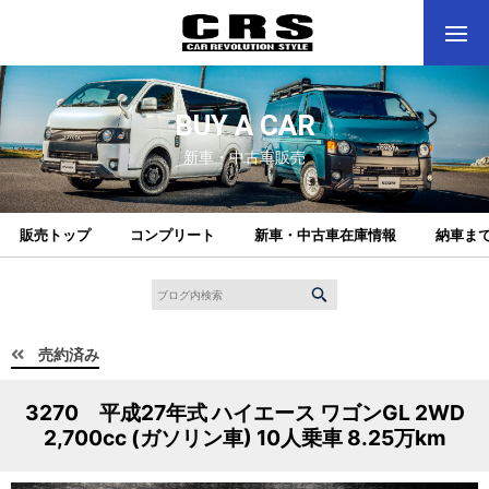
BUY A CAR
新車・中古車販売
販売トップ
コンプリート
新車・中古車在庫情報
納車ま
売約済み
3270 平成27年式 ハイエース ワゴンGL 2WD
2,700cc (ガソリン車) 10人乗車 8.25万km