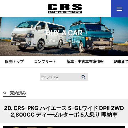
BUY A CAR
新車・中古車販売
販売トップ
コンプリート
新車・中古車在庫情報
納車ま
売約済み
20. CRS-PKG ハイエース S-GLワイド DPⅡ 2WD
2,800CC ディーゼルターボ 5人乗り 即納車