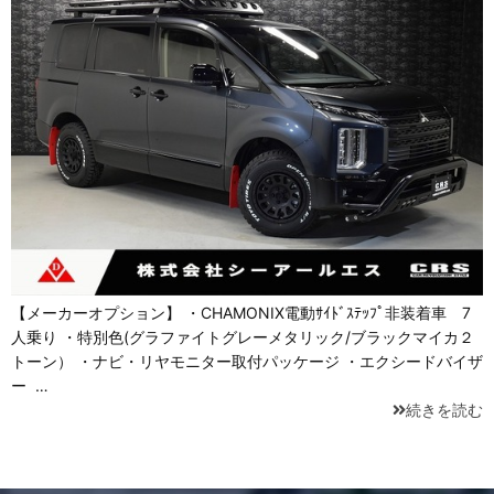
【メーカーオプション】 ・CHAMONIX電動ｻｲﾄﾞｽﾃｯﾌﾟ非装着車 7
人乗り ・特別色(グラファイトグレーメタリック/ブラックマイカ２
トーン） ・ナビ・リヤモニター取付パッケージ ・エクシードバイザ
ー …
続きを読む