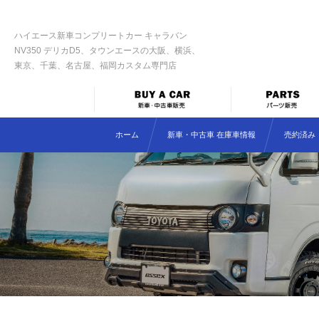
ハイエース新車コンプリートカー キャラバン
NV350 デリカD5、タウンエースの大阪、横浜、
東京、千葉、名古屋、福岡カスタム専門店
ホーム
新車・中古車 在庫車情報
売約済み