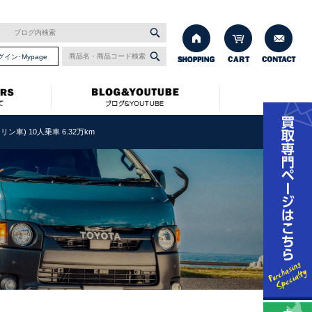
グイン･Mypage
リン車) 10人乗車 6.32万km