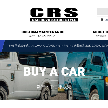
ロ
3401 平成29年式 ハイエース ワゴンGL ベッドキットⅤ内装袈装 2WD 2,700cc (ガソ
BUY A CAR
新車・中古車販売