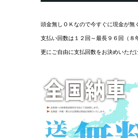
頭金無しＯＫなので今すぐに現金が無
支払い回数は１２回～最長９６回（８
更にご自由に支払回数をお決めいただ