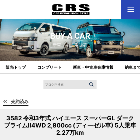
BUY A CAR
新車・中古車販売
販売トップ
コンプリート
新車・中古車在庫情報
納車ま
売約済み
3582 令和3年式 ハイエース スーパーGL ダーク
プライムⅡ4WD 2,800cc (ディーゼル車) 5人乗車
2.27万km