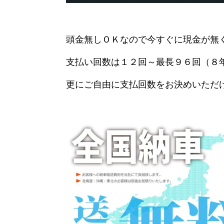
頭金無しＯＫなので今すぐに現金が無
支払い回数は１２回～最長９６回（８
更にご自由に支払回数をお決めいただ