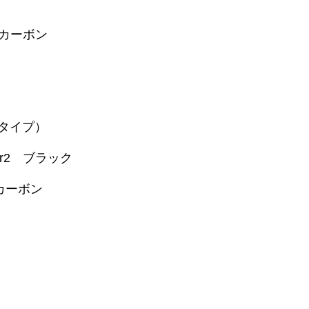
 カーボン
ータイプ）
r2 ブラック
カーボン