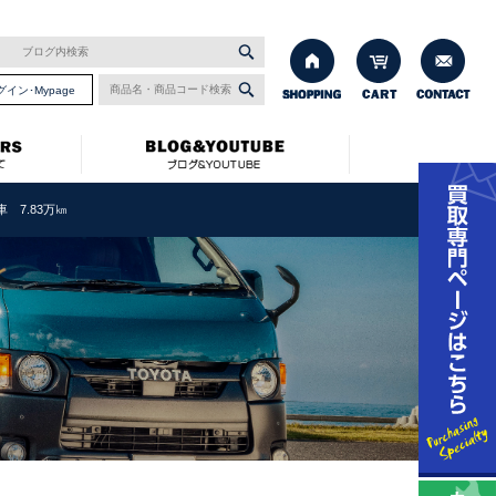
グイン･Mypage
 7.83万㎞