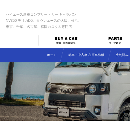
ハイエース新車コンプリートカー キャラバン
NV350 デリカD5、タウンエースの大阪、横浜、
東京、千葉、名古屋、福岡カスタム専門店
ホーム
新車・中古車 在庫車情報
売約済み