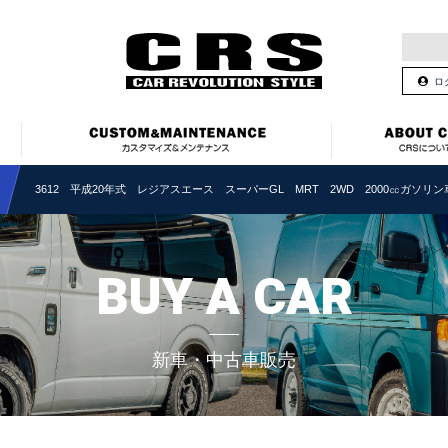
ロ
3612 平成20年式 レジアスエース スーパーGL MRT 2WD 2000㏄ガソリン車
BUY A CAR
新車・中古車販売