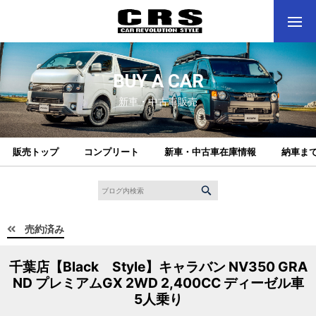
BUY A CAR
新車・中古車販売
販売トップ
コンプリート
新車・中古車在庫情報
納車ま
売約済み
千葉店【Black Style】キャラバン NV350 GRA
ND プレミアムGX 2WD 2,400CC ディーゼル車
5人乗り