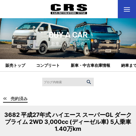
BUY A CAR
新車・中古車販売
販売トップ
コンプリート
新車・中古車在庫情報
納車ま
売約済み
3682 平成27年式 ハイエース スーパーGL ダーク
プライム 2WD 3,000cc (ディーゼル車) 5人乗車
1.40万km