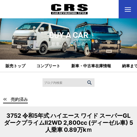
BUY A CAR
新車・中古車販売
販売トップ
コンプリート
新車・中古車在庫情報
納車ま
売約済み
3752 令和5年式 ハイエース ワイド スーパーGL
ダークプライムⅡ2WD 2,800cc (ディーゼル車) 5
人乗車 0.89万kｍ