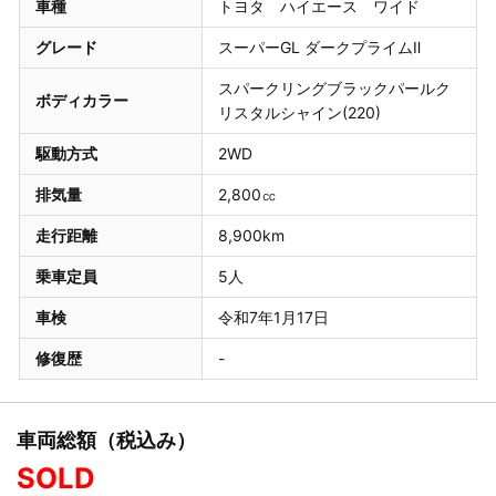
車種
トヨタ ハイエース ワイド
グレード
スーパーGL ダークプライムⅡ
スパークリングブラックパールク
ボディカラー
リスタルシャイン(220)
駆動方式
2WD
排気量
2,800㏄
走行距離
8,900km
乗車定員
5人
車検
令和7年1月17日
修復歴
-
車両総額（税込み）
SOLD