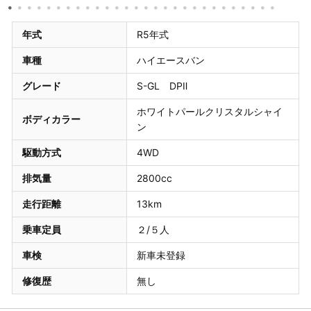
年式
R5年式
車種
ハイエースバン
グレード
S-GL DPⅡ
ホワイトパールクリスタルシャイ
ボディカラー
ン
駆動方式
4WD
排気量
2800cc
走行距離
13km
乗車定員
２/５人
車検
新車未登録
修復歴
無し