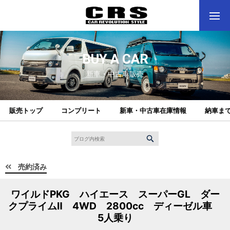
BUY A CAR
新車・中古車販売
販売トップ
コンプリート
新車・中古車在庫情報
納車ま
売約済み
ワイルドPKG ハイエース スーパーGL ダー
クプライムⅡ 4WD 2800cc ディーゼル車
5人乗り