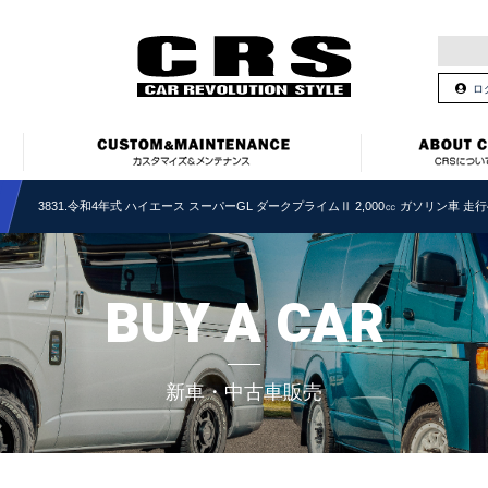
ロ
3831.令和4年式 ハイエース スーパーGL ダークプライムⅡ 2,000㏄ ガソリン車 走行
BUY A CAR
新車・中古車販売