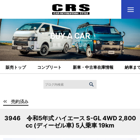
BUY A CAR
新車・中古車販売
販売トップ
コンプリート
新車・中古車在庫情報
納車ま
売約済み
3946 令和5年式 ハイエース S-GL 4WD 2,800
cc (ディーゼル車) 5人乗車 19km