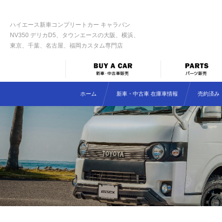
ハイエース新車コンプリートカー キャラバン
NV350 デリカD5、タウンエースの大阪、横浜、
東京、千葉、名古屋、福岡カスタム専門店
ホーム
新車・中古車 在庫車情報
売約済み