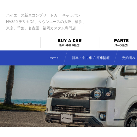
ハイエース新車コンプリートカー キャラバン
NV350 デリカD5、タウンエースの大阪、横浜、
東京、千葉、名古屋、福岡カスタム専門店
ホーム
新車・中古車 在庫車情報
売約済み