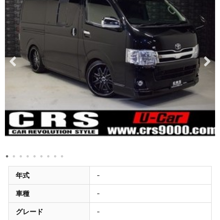
年式
-
車種
-
グレード
-