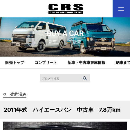
BUY A CAR
新車・中古車販売
販売トップ
コンプリート
新車・中古車在庫情報
納車ま
売約済み
2011年式 ハイエースバン 中古車 7.8万km