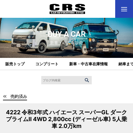
BUY A CAR
新車・中古車販売
販売トップ
コンプリート
新車・中古車在庫情報
納車ま
売約済み
4222 令和3年式 ハイエース スーパーGL ダーク
プライムⅡ 4WD 2,800cc (ディーゼル車) 5人乗
車 2.0万km