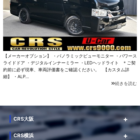
【メーカーオプション】 ・パノラミックビューモニター ・パワース
ライドドア ・デジタルインナーミラー ・LEDヘッドライト ＊ご契
約前に必ず現車、車両評価書をご確認ください。 【カスタム詳
細】 ・ALP…
続きを読む
CRS大阪
CRS横浜