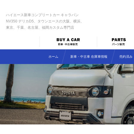
ハイエース新車コンプリートカー キャラバン
NV350 デリカD5、タウンエースの大阪、横浜、
東京、千葉、名古屋、福岡カスタム専門店
ホーム
新車・中古車 在庫車情報
売約済み