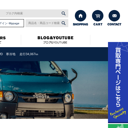
グイン･Mypage
4WD 寒冷地 走行34,067㎞