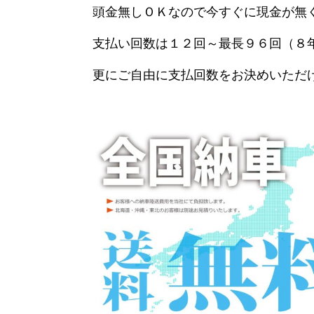
頭金無しＯＫなので今すぐに現金が無
支払い回数は１２回～最長９６回（８
更にご自由に支払回数をお決めいただ