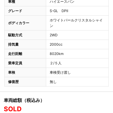
車種
ハイエースバン
グレード
S-GL DPⅡ
ホワイトパールクリスタルシャイ
ボディカラー
ン
駆動方式
2WD
排気量
2000cc
走行距離
8020km
乗車定員
２/５人
車検
車検受け渡し
修復歴
無し
車両総額（税込み）
SOLD