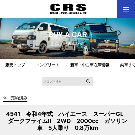
BUY A CAR
新車・中古車販売
販売トップ
コンプリート
新車・中古車在庫情報
納車ま
売約済み
4541 令和4年式 ハイエース スーパーGL
ダークプライムⅡ 2WD 2000cc ガソリン
車 5人乗り 0.8万km