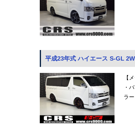
平成23年式 ハイエース S-GL 2W
【メ
・バ
ラー