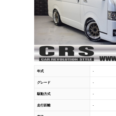
年式
-
グレード
-
駆動方式
-
走行距離
-