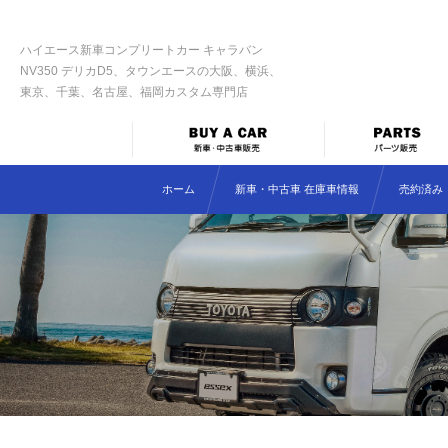
ハイエース新車コンプリートカー キャラバン
NV350 デリカD5、タウンエースの大阪、横浜、
東京、千葉、名古屋、福岡カスタム専門店
ホーム
新車・中古車 在庫車情報
売約済み