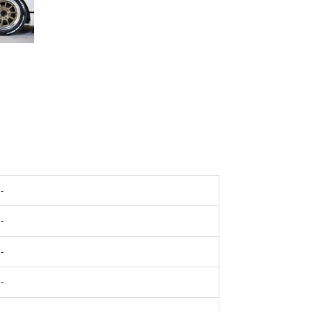
-
-
-
-