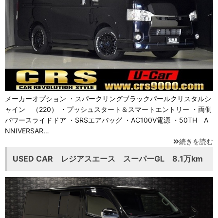
メーカーオプション ・スパークリングブラックパールクリスタルシ
ャイン （220） ・プッシュスタート＆スマートエントリー ・両側
パワースライドドア ・SRSエアバッグ ・AC100V電源 ・50TH A
NNIVERSAR…
続きを読む
USED CAR レジアスエース スーパーGL 8.1万km