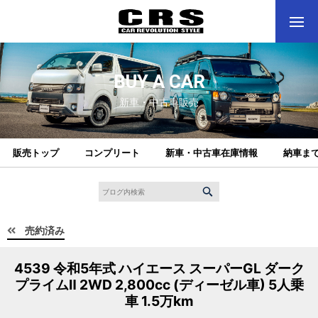
BUY A CAR
新車・中古車販売
販売トップ
コンプリート
新車・中古車在庫情報
納車ま
売約済み
4539 令和5年式 ハイエース スーパーGL ダーク
プライムⅡ 2WD 2,800cc (ディーゼル車) 5人乗
車 1.5万km