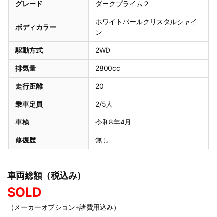
グレード
ダークプライム２
ホワイトパールクリスタルシャイ
ボディカラー
ン
駆動方式
2WD
排気量
2800cc
走行距離
20
乗車定員
2/5人
車検
令和8年4月
修復歴
無し
車両総額（税込み）
SOLD
（メーカーオプション+諸費用込み）