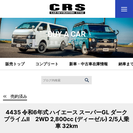
BUY A CAR
新車・中古車販売
販売トップ
コンプリート
新車・中古車在庫情報
納車ま
売約済み
4435 令和6年式 ハイエース スーパーGL ダーク
プライムⅡ 2WD 2,800cc (ディーゼル) 2/5人乗
車 32km