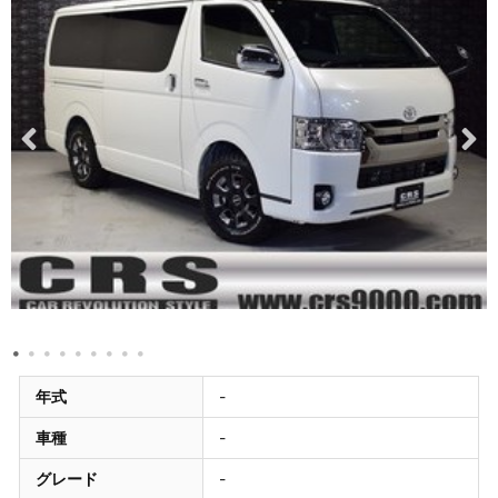
年式
-
車種
-
グレード
-