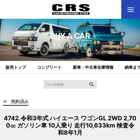
BUY A CAR
新車・中古車販売
販売トップ
コンプリート
新車・中古車在庫情報
納車ま
売約済み
4742.令和3年式 ハイエース ワゴンGL 2WD 2,70
0㏄ ガソリン車 10人乗り 走行10,633km 検査令
和8年1月