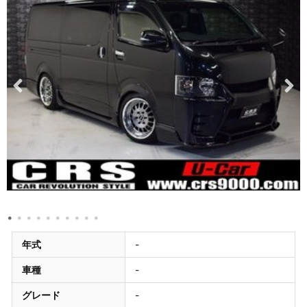
年式
-
車種
-
グレード
-