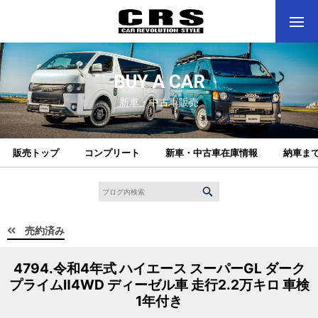
BUY A CAR
新車・中古車販売
販売トップ
コンプリート
新車・中古車在庫情報
納車ま
売約済み
4794.令和4年式 ハイエース スーパーGL ダーク
プライムⅡ4WD ディーゼル車 走行2.2万キロ 車検
1年付き