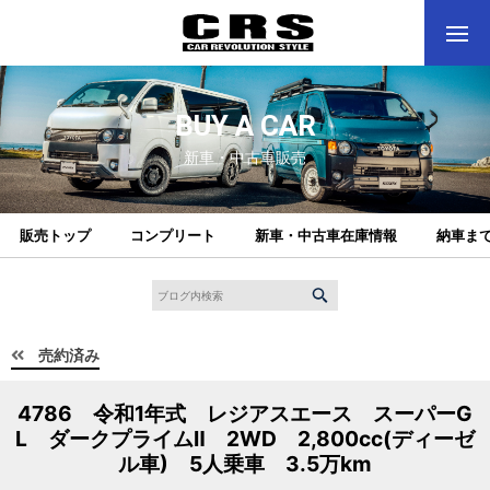
BUY A CAR
新車・中古車販売
販売トップ
コンプリート
新車・中古車在庫情報
納車ま
売約済み
4786 令和1年式 レジアスエース スーパーG
L ダークプライムⅡ 2WD 2,800cc(ディーゼ
ル車) 5人乗車 3.5万km