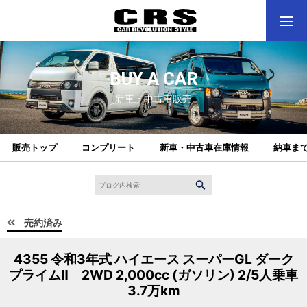
BUY A CAR
新車・中古車販売
販売トップ
コンプリート
新車・中古車在庫情報
納車ま
売約済み
4355 令和3年式 ハイエース スーパーGL ダーク
プライムⅡ 2WD 2,000cc (ガソリン) 2/5人乗車
3.7万km