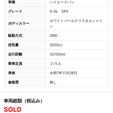
車種
ハイエースバン
グレード
S-GL DPⅡ
ホワイトパールクリスタルシャイ
ボディカラー
ン
駆動方式
2WD
排気量
2000cc
走行距離
32100km
乗車定員
２/５人
車検
令和7年11月28日
修復歴
無し
車両総額（税込み）
SOLD