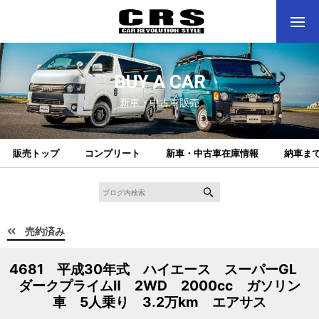
BUY A CAR
新車・中古車販売
販売トップ
コンプリート
新車・中古車在庫情報
納車ま
売約済み
4681 平成30年式 ハイエース スーパーGL
ダークプライムⅡ 2WD 2000cc ガソリン
車 5人乗り 3.2万km エアサス