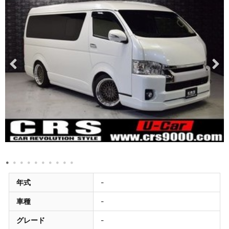
年式
-
車種
-
グレード
-