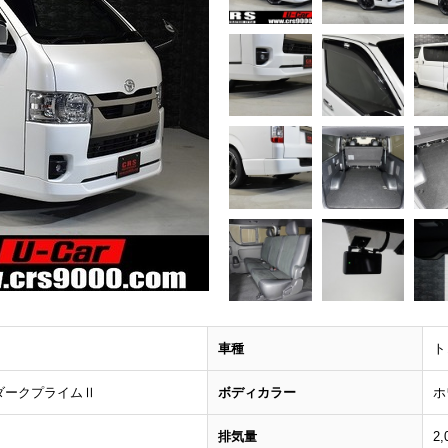
車種
ト
ダークプライムⅡ
ボディカラー
ホ
排気量
2,