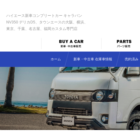
ハイエース新車コンプリートカー キャラバン
NV350 デリカD5、タウンエースの大阪、横浜、
東京、千葉、名古屋、福岡カスタム専門店
ホーム
新車・中古車 在庫車情報
売約済み