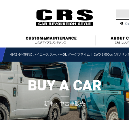
ロ
4942 令和5年式 ハイエース スーパーGL ダークプライムⅡ 2WD 2,000cc (ガソリン車)
BUY A CAR
新車・中古車販売