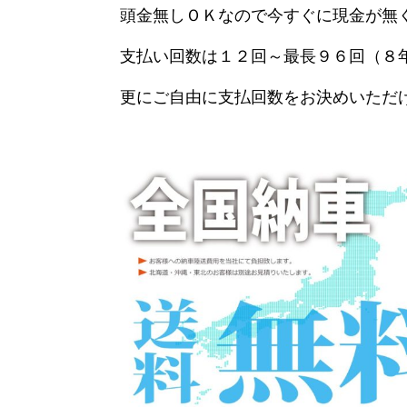
頭金無しＯＫなので今すぐに現金が無
支払い回数は１２回～最長９６回（８
更にご自由に支払回数をお決めいただ