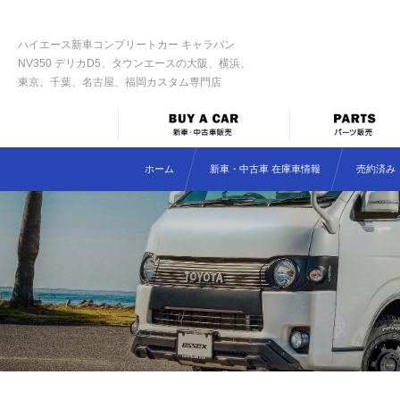
ハイエース新車コンプリートカー キャラバン
NV350 デリカD5、タウンエースの大阪、横浜、
東京、千葉、名古屋、福岡カスタム専門店
ホーム
新車・中古車 在庫車情報
売約済み