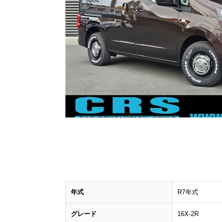
年式
R7年式
グレード
16X-2R