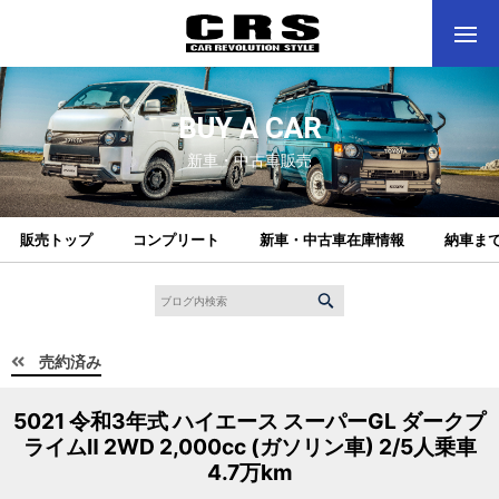
BUY A CAR
新車・中古車販売
販売トップ
コンプリート
新車・中古車在庫情報
納車ま
売約済み
5021 令和3年式 ハイエース スーパーGL ダークプ
ライムⅡ 2WD 2,000cc (ガソリン車) 2/5人乗車
4.7万km