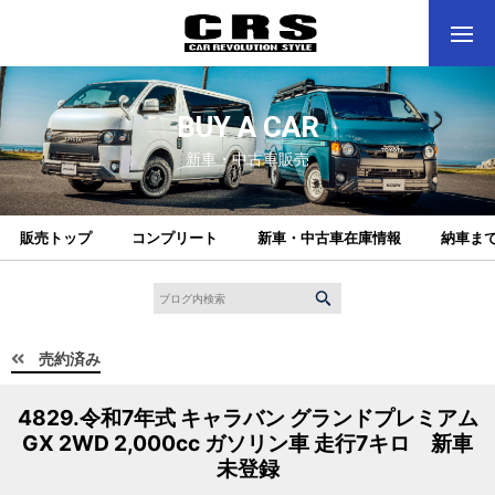
BUY A CAR
新車・中古車販売
販売トップ
コンプリート
新車・中古車在庫情報
納車ま
売約済み
4829.令和7年式 キャラバン グランドプレミアム
GX 2WD 2,000cc ガソリン車 走行7キロ 新車
未登録