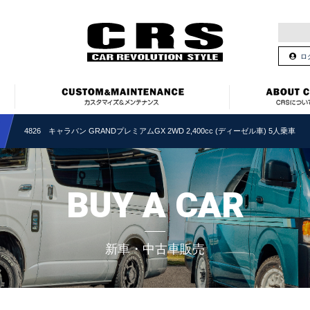
ロ
4826 キャラバン GRANDプレミアムGX 2WD 2,400cc (ディーゼル車) 5人乗車
BUY A CAR
新車・中古車販売