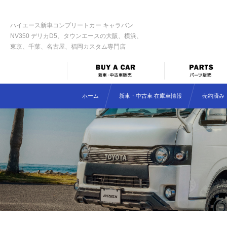
ハイエース新車コンプリートカー キャラバン
NV350 デリカD5、タウンエースの大阪、横浜、
東京、千葉、名古屋、福岡カスタム専門店
ホーム
新車・中古車 在庫車情報
売約済み