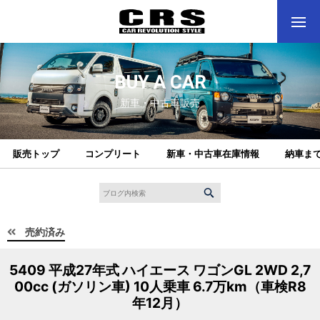
BUY A CAR
新車・中古車販売
販売トップ
コンプリート
新車・中古車在庫情報
納車ま
売約済み
5409 平成27年式 ハイエース ワゴンGL 2WD 2,7
00cc (ガソリン車) 10人乗車 6.7万km（車検R8
年12月）