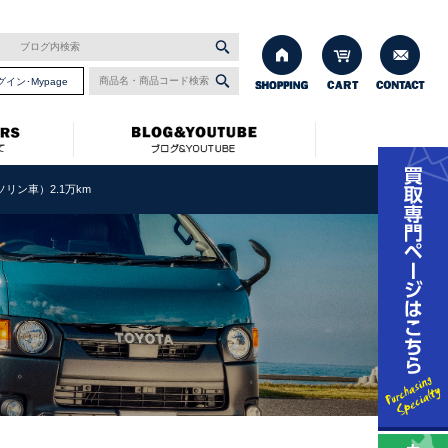
グイン･Mypage
ガソリン車）2.1万km