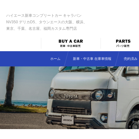
ハイエース新車コンプリートカー キャラバン
NV350 デリカD5、タウンエースの大阪、横浜、
東京、千葉、名古屋、福岡カスタム専門店
ホーム
新車・中古車 在庫車情報
売約済み