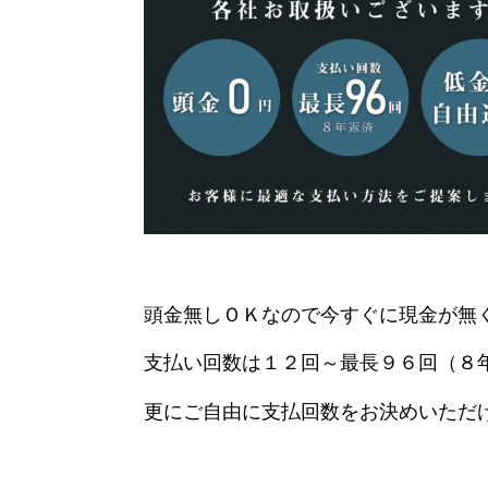
頭金無しＯＫなので今すぐに現金が無
支払い回数は１２回～最長９６回（８
更にご自由に支払回数をお決めいただ