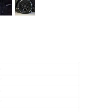
-
-
-
-