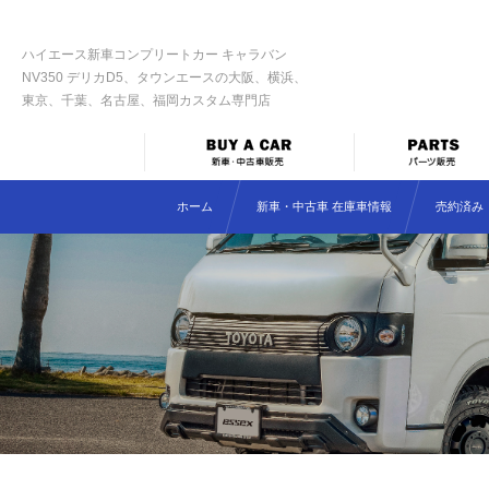
ハイエース新車コンプリートカー キャラバン
NV350 デリカD5、タウンエースの大阪、横浜、
東京、千葉、名古屋、福岡カスタム専門店
ホーム
新車・中古車 在庫車情報
売約済み