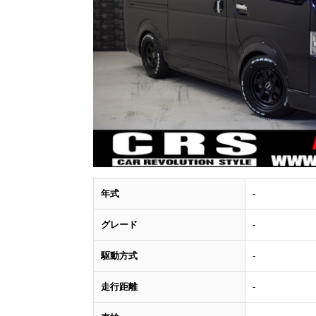
年式
-
グレード
-
駆動方式
-
走行距離
-