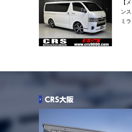
【メ
ンス
ミラ