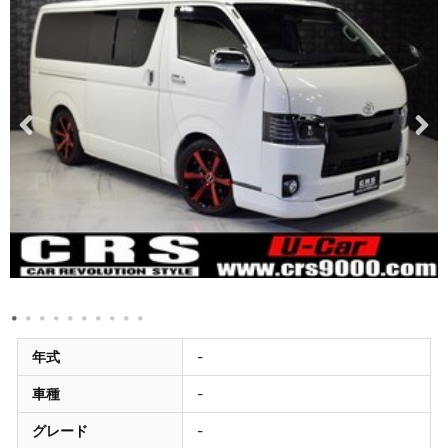
年式
-
車種
-
グレード
-