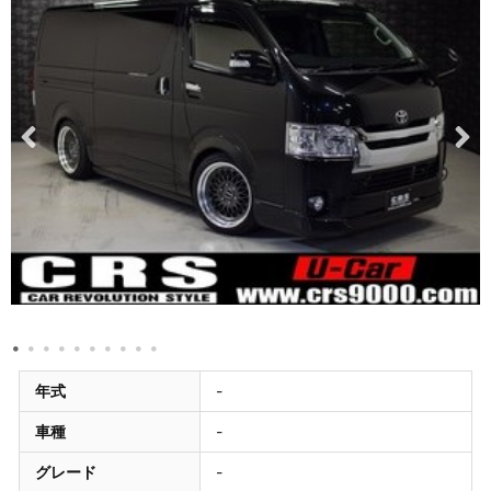
年式
-
車種
-
グレード
-